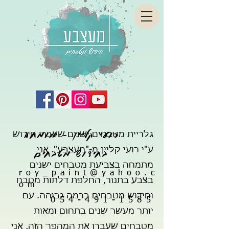
רועי קליין - מומחה
גלריית מטבחים ישנים שעברו חידוש
בחידוש מטבחים
ע"י רועי קליין מ-"מעצבע". אני
מתמחה בצביעת מטבחים ישנים
roy_paint@yahoo.c
בצבע בתנור, החלפת דלתות מטבח
om
וחידוש מטבחים ברמה גבוהה. עם
054-491-1585
יותר מעשר שנים בתחום ומאות
מטבחים שעברו את המהפך הזה, אני