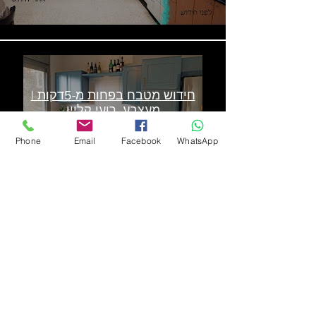
חידוש מטבח בפחות מ-5דקות |
מעצבע, רועי קליין
Phone
Email
Facebook
WhatsApp
טען עוד
התקשרו עכשיו ל
מעצבע
054-4911585
כדי לקבל הצעה לחידוש המטבח